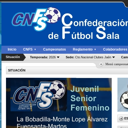
Inicio
CNFS
Campeonatos
Reglamento
Colaboradores
▼
▼
Situación
Temporada:
2026
Sede:
Cto.Nacional Clubes Jaén
Cam
Menú campeona
SITUACIÓN
E