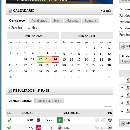
Gene
Partidos
CALENDARIO
ver más
Partido
Compacto
Pendientes
Hoy
Mañana
Semana
Partidos
Partidos
Hoy
Partido
Partido
junio de 2026
julio de 2026
lu
ma
mi
ju
vi
sá
do
lu
ma
mi
ju
vi
sá
do
R
25
26
27
28
29
30
31
29
30
1
2
3
4
5
1
2
3
4
5
6
7
6
7
8
9
10
11
12
Gole
8
9
10
11
12
13
14
13
14
15
16
17
18
19
Equi
15
16
17
18
19
20
21
20
21
22
23
24
25
26
22
23
24
25
26
27
28
27
28
29
30
31
1
2
29
30
1
2
3
4
5
3
4
5
6
7
8
9
1
2
RESULTADOS
· 1ª FASE
3
Jornada actual
Jornada anterior
4
Jornada 3
5
ES
LOCAL
VISITANTE
PR
BOB
5 - 2
LOR
M
UVA
1 - 1
LIN