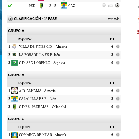
PED
3 - 5
CAZ
CLASIFICACIÓN
· 1ª FASE
ver más
GRUPO A
EQUIPO
PT
1
VILLA DE FINES C.D. - Almería
6
2
LA BOBADILLA F.S.F.-Jaén
3
3
C.D. SAN LORENZO - Segovia
0
GRUPO B
EQUIPO
PT
1
A.D. ALHAMA - Almería
6
2
CAZALILLA F.S.F. - Jaén
3
3
C.D.F.S. PEDRAJAS - Valladolid
0
GRUPO C
EQUIPO
PT
1
COMARCA DE NIJAR - Almería
6