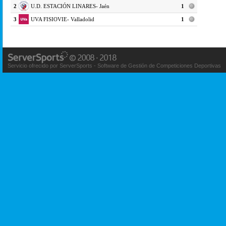
2
U.D. ESTACIÓN LINARES- Jaén
1
3
UVA FISIOVIE- Valladolid
1
Servicio ofrecido por ServerSports - Software de Gestión de Competiciones Deportivas