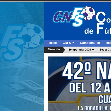
Inicio
CNFS
Campeonatos
Reg
▼
Situación
Temporada:
2026
Sede:
Ct