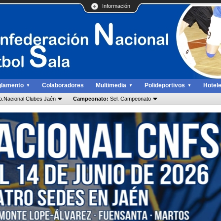
Información
lamento
Colaboradores
Multimedia
Polideportivos
Hotel
▼
▼
▼
o.Nacional Clubes Jaén
Campeonato:
Sel. Campeonato