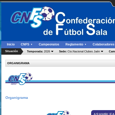
Inicio
CNFS
Campeonatos
Reglamento
Colaboradores
▼
▼
Situación
Temporada:
2026
Sede:
Cto.Nacional Clubes Jaén
Cam
ORGANIGRAMA
Organigrama