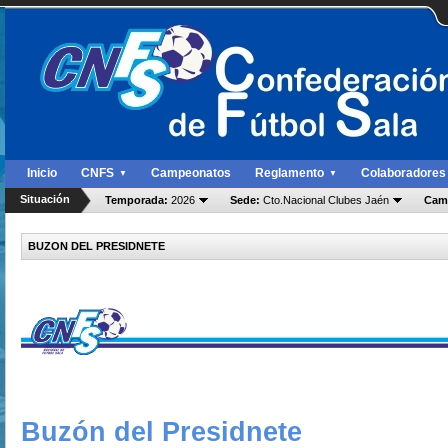
Inicio
CNFS
Campeonatos
Reglamento
Colaboradores
▼
▼
Situación
Temporada:
2026
Sede:
Cto.Nacional Clubes Jaén
Cam
BUZON DEL PRESIDNETE
Buzón del Presidnete