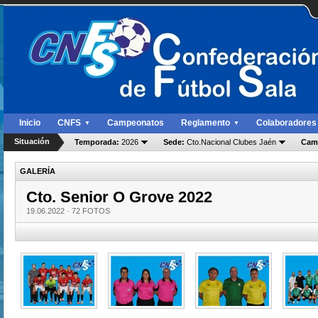
Inicio
CNFS
Campeonatos
Reglamento
Colaboradores
▼
▼
Situación
Temporada:
2026
Sede:
Cto.Nacional Clubes Jaén
Cam
GALERÍA
Cto. Senior O Grove 2022
19.06.2022 ·
72 FOTOS